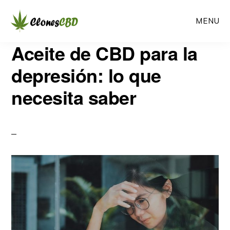
Ir
Ir
MENU
al
a
contenido
la
CLONES
Aceite de CBD para la
Clones
CBD
principal
barra
CBD
depresión: lo que
lateral
necesita saber
primaria