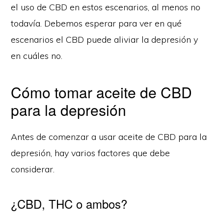
el uso de CBD en estos escenarios, al menos no
todavía. Debemos esperar para ver en qué
escenarios el CBD puede aliviar la depresión y
en cuáles no.
Cómo tomar aceite de CBD
para la depresión
Antes de comenzar a usar aceite de CBD para la
© 2026 · Growth by
CBD
depresión, hay varios factores que debe
Personal Assistant OÜ y ClonesCBD ofrecen este espacio web
publicitario
considerar.
SITE MAP
POLÍTICA DE COOKIE (UE)
DECLARACIÓN DE PRIVACIDAD (UE)
DESCARGO DE RESPONSABILIDAD
¿CBD, THC o ambos?