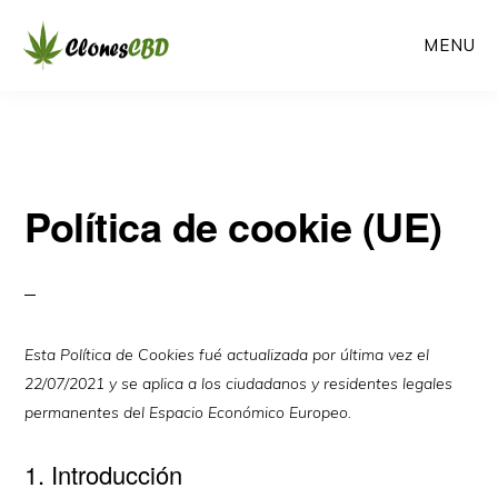
Ir
Ir
MENU
al
a
contenido
la
CLONES
Clones
CBD
principal
barra
CBD
lateral
primaria
Política de cookie (UE)
Esta Política de Cookies fué actualizada por última vez el
22/07/2021 y se aplica a los ciudadanos y residentes legales
permanentes del Espacio Económico Europeo.
1. Introducción