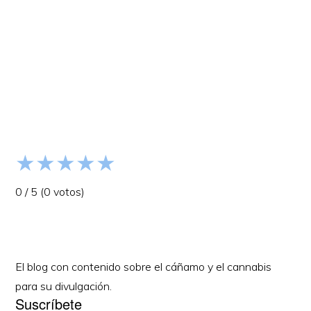
Barra
lateral
primaria
★
★
★
★
★
0
/
5
(
0
votos)
El blog con contenido sobre el cáñamo y el cannabis
para su divulgación.
Suscríbete