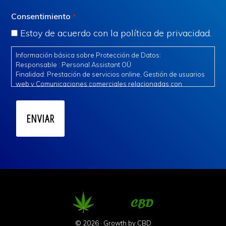
Consentimiento
*
Estoy de acuerdo con la política de privacidad.
Información básica sobre Protección de Datos:
Responsable : Personal Assistant OÜ
Finalidad: Prestación de servicios online, Gestión de usuarios
web y Comunicaciones comerciales relacionadas con
nuestros servicios.
Legitimación: Consentimiento expreso e interés legítimo.
Destinatarios: Se ceden datos a terceros de confianza para la
gestión del servicio.
Derechos: Acceder, rectificar y suprimir los datos, así como
otros derechos, como se explica en la información adicional.
Información adicional: Puede consultar la información
adicional en las cláusulas anexas en la política de privacidad.
© 2026 · Growth by
CBD