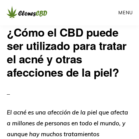
Ir
Ir
MENU
al
a
contenido
la
CLONES
¿Cómo el CBD puede
Clones
CBD
principal
barra
CBD
ser utilizado para tratar
lateral
el acné y otras
primaria
afecciones de la piel?
El acné es una afección de la piel que afecta
a millones de personas en todo el mundo, y
aunque hay muchos tratamientos