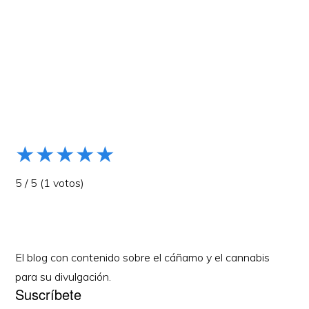
Barra
lateral
primaria
★
★
★
★
★
5
/
5
(
1
votos)
El blog con contenido sobre el cáñamo y el cannabis
para su divulgación.
Suscríbete