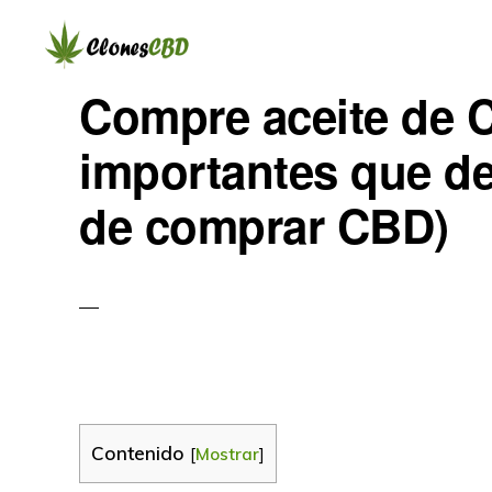
Ir
Ir
Ir
a
al
a
navegación
contenido
la
CLONES
Compre aceite de 
Clones
CBD
principal
principal
barra
CBD
importantes que de
lateral
primaria
de comprar CBD)
Contenido
[
Mostrar
]