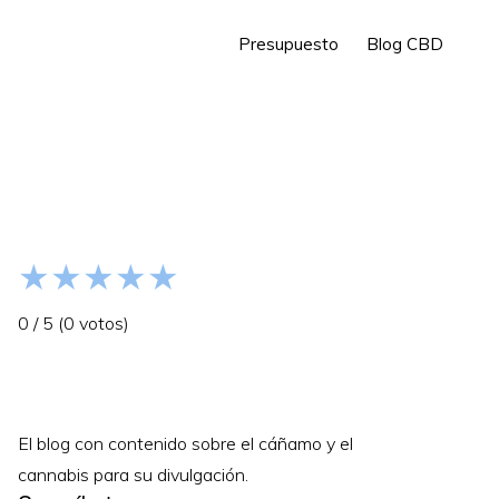
Presupuesto
Blog CBD
Barra
lateral
primaria
★
★
★
★
★
0
/
5
(
0
votos)
El blog con contenido sobre el cáñamo y el
cannabis para su divulgación.