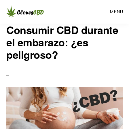
Ir
Ir
MENU
al
a
contenido
la
CLONES
Consumir CBD durante
Clones
CBD
principal
barra
CBD
el embarazo: ¿es
lateral
peligroso?
primaria