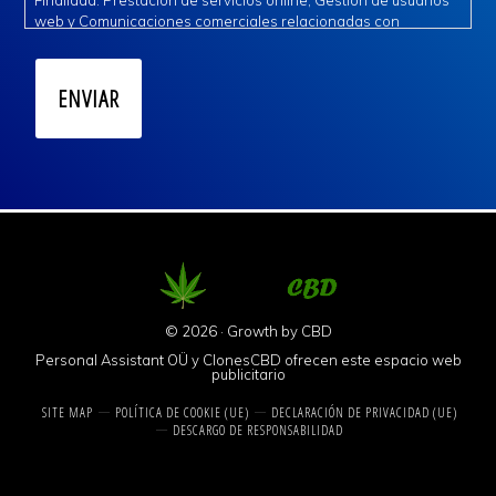
Finalidad: Prestación de servicios online, Gestión de usuarios
web y Comunicaciones comerciales relacionadas con
nuestros servicios.
Legitimación: Consentimiento expreso e interés legítimo.
Destinatarios: Se ceden datos a terceros de confianza para la
gestión del servicio.
Derechos: Acceder, rectificar y suprimir los datos, así como
otros derechos, como se explica en la información adicional.
Información adicional: Puede consultar la información
adicional en las cláusulas anexas en la política de privacidad.
© 2026 · Growth by
CBD
Personal Assistant OÜ y ClonesCBD ofrecen este espacio web
publicitario
SITE MAP
POLÍTICA DE COOKIE (UE)
DECLARACIÓN DE PRIVACIDAD (UE)
DESCARGO DE RESPONSABILIDAD