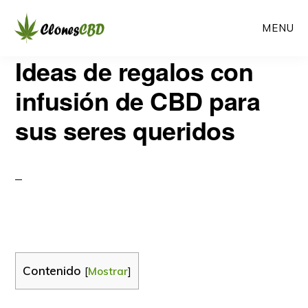
Ir
Ir
MENU
al
a
contenido
la
CLONES
Ideas de regalos con
Clones
CBD
principal
barra
CBD
infusión de CBD para
lateral
sus seres queridos
primaria
Contenido
[
Mostrar
]