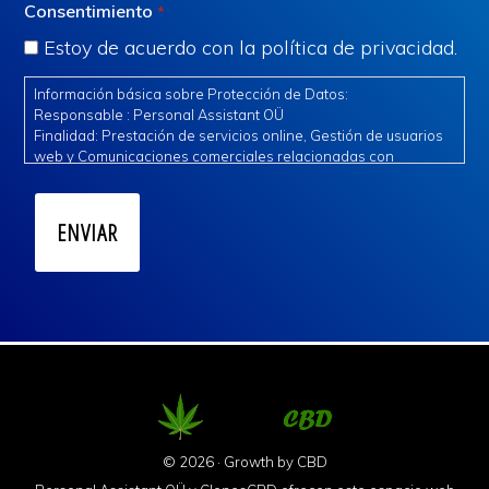
Consentimiento
*
Estoy de acuerdo con la política de privacidad.
Información básica sobre Protección de Datos:
Responsable : Personal Assistant OÜ
Finalidad: Prestación de servicios online, Gestión de usuarios
web y Comunicaciones comerciales relacionadas con
nuestros servicios.
Legitimación: Consentimiento expreso e interés legítimo.
Destinatarios: Se ceden datos a terceros de confianza para la
gestión del servicio.
Derechos: Acceder, rectificar y suprimir los datos, así como
otros derechos, como se explica en la información adicional.
Información adicional: Puede consultar la información
adicional en las cláusulas anexas en la política de privacidad.
© 2026 · Growth by
CBD