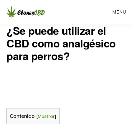
Ir
Ir
MENU
al
a
contenido
la
CLONES
¿Se puede utilizar el
Clones
CBD
principal
barra
CBD
CBD como analgésico
lateral
para perros?
primaria
Contenido
[
Mostrar
]