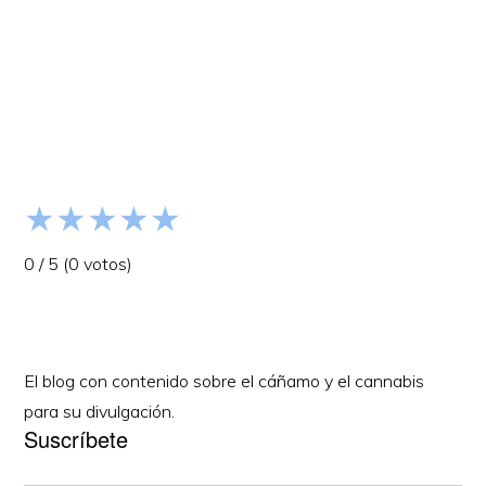
Barra
lateral
primaria
★
★
★
★
★
0
/
5
(
0
votos)
El blog con contenido sobre el cáñamo y el cannabis
para su divulgación.
Suscríbete