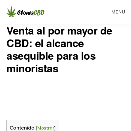
Ir
Ir
MENU
al
a
contenido
la
CLONES
Venta al por mayor de
Clones
CBD
principal
barra
CBD
CBD: el alcance
lateral
asequible para los
primaria
minoristas
Contenido
[
Mostrar
]