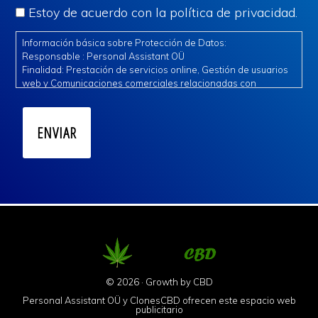
Estoy de acuerdo con la política de privacidad.
Información básica sobre Protección de Datos:
Responsable : Personal Assistant OÜ
Finalidad: Prestación de servicios online, Gestión de usuarios
web y Comunicaciones comerciales relacionadas con
nuestros servicios.
Legitimación: Consentimiento expreso e interés legítimo.
Destinatarios: Se ceden datos a terceros de confianza para la
gestión del servicio.
Derechos: Acceder, rectificar y suprimir los datos, así como
otros derechos, como se explica en la información adicional.
Información adicional: Puede consultar la información
adicional en las cláusulas anexas en la política de privacidad.
© 2026 · Growth by
CBD
Personal Assistant OÜ y ClonesCBD ofrecen este espacio web
publicitario