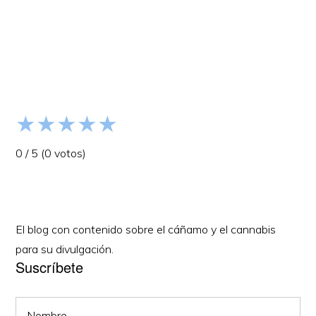
Barra
lateral
primaria
★
★
★
★
★
0
/
5
(
0
votos)
El blog con contenido sobre el cáñamo y el cannabis
para su divulgación.
Suscríbete