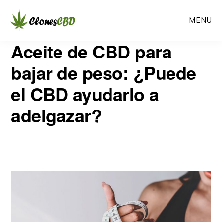
Ir
Ir
MENU
al
a
contenido
la
CLONES
Aceite de CBD para
Clones
CBD
principal
barra
CBD
bajar de peso: ¿Puede
lateral
el CBD ayudarlo a
primaria
adelgazar?