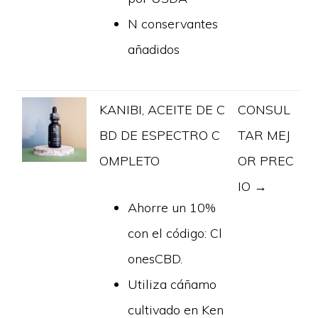
N conservantes
añadidos
KANIBI, ACEITE DE C
CONSUL
BD DE ESPECTRO C
TAR MEJ
OMPLETO
OR PREC
IO →
Ahorre un 10%
con el código: Cl
onesCBD.
Utiliza cáñamo
cultivado en Ken