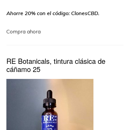
Ahorre 20% con el código: ClonesCBD.
Compra ahora
RE Botanicals, tintura clásica de
cáñamo 25
© 2026 · Growth by
CBD
Personal Assistant OÜ y ClonesCBD ofrecen este espacio web
publicitario
SITE MAP
POLÍTICA DE COOKIE (UE)
DECLARACIÓN DE PRIVACIDAD (UE)
DESCARGO DE RESPONSABILIDAD